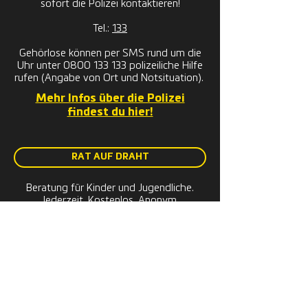
sofort die Polizei kontaktieren!
Tel.:
133
Gehörlose können per SMS rund um die
Uhr unter 0800 133 133 polizeiliche Hilfe
rufen (Angabe von Ort und Notsituation).
Mehr Infos über die Polizei
findest du hier!
RAT AUF DRAHT
Beratung für Kinder und Jugendliche.
Jederzeit. Kostenlos. Anonym.
Tel.:
147
Rat auf Draht bietet zu gewissen Zeiten
auch Chat-Möglichkeiten. Mehr dazu
unter
rataufdraht.at
Mehr Infos über Rat auf Draht