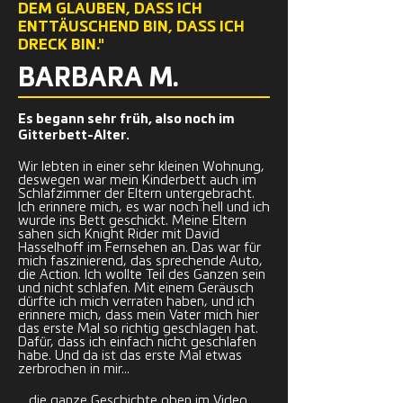
DEM GLAUBEN, DASS ICH
ENTTÄUSCHEND BIN, DASS ICH
DRECK BIN."
BARBARA M.
Es begann sehr früh, also noch im
Gitterbett-Alter.
Wir lebten in einer sehr kleinen Wohnung,
deswegen war mein Kinderbett auch im
Schlafzimmer der Eltern untergebracht.
Ich erinnere mich, es war noch hell und ich
wurde ins Bett geschickt. Meine Eltern
sahen sich Knight Rider mit David
Hasselhoff im Fernsehen an. Das war für
mich faszinierend, das sprechende Auto,
die Action. Ich wollte Teil des Ganzen sein
und nicht schlafen. Mit einem Geräusch
dürfte ich mich verraten haben, und ich
erinnere mich, dass mein Vater mich hier
das erste Mal so richtig geschlagen hat.
Dafür, dass ich einfach nicht geschlafen
habe. Und da ist das erste Mal etwas
zerbrochen in mir...
_die ganze Geschichte oben im Video