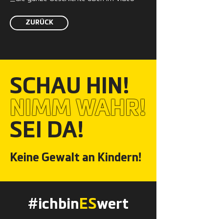
ZURÜCK
SCHAU HIN!
NIMM WAHR!
SEI DA!
Keine Gewalt an Kindern!
#ichbin
ES
wert